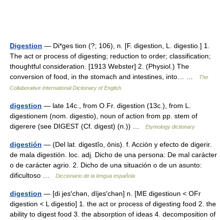
Digestion
— Di*ges tion (?; 106), n. [F. digestion, L. digestio.] 1.
The act or process of digesting; reduction to order; classification;
thoughtful consideration. [1913 Webster] 2. (Physiol.) The
conversion of food, in the stomach and intestines, into… …
The
Collaborative International Dictionary of English
digestion
— late 14c., from O.Fr. digestion (13c.), from L.
digestionem (nom. digestio), noun of action from pp. stem of
digerere (see DIGEST (Cf. digest) (n.)) …
Etymology dictionary
digestión
— (Del lat. digestĭo, ōnis). f. Acción y efecto de digerir.
de mala digestión. loc. adj. Dicho de una persona: De mal carácter
o de carácter agrio. 2. Dicho de una situación o de un asunto:
dificultoso …
Diccionario de la lengua española
digestion
— [di jes′chən, dījes′chən] n. [ME digestioun < OFr
digestion < L digestio] 1. the act or process of digesting food 2. the
ability to digest food 3. the absorption of ideas 4. decomposition of