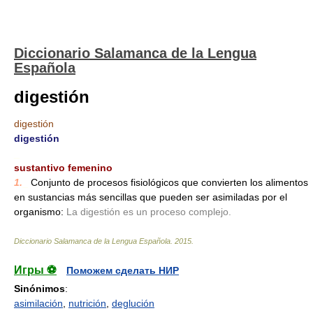
Diccionario Salamanca de la Lengua
Española
digestión
digestión
digestión
_
sustantivo femenino
1.
_
Conjunto de procesos fisiológicos que convierten los alimentos
en sustancias más sencillas que pueden ser asimiladas por el
organismo:
La digestión es un proceso complejo.
Diccionario Salamanca de la Lengua Española
.
2015
.
Игры ⚽
Поможем сделать НИР
Sinónimos
:
asimilación
,
nutrición
,
deglución